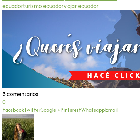
ecuador
turismo ecuador
viajar ecuador
5 comentarios
0
Facebook
Twitter
Google +
Pinterest
Whatsapp
Email