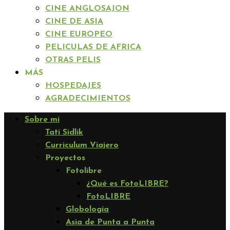
CINE ANGLOSAJON
CINE DE ASIA
CINE EUROPEO
PELICULAS DE AFRICA
OTRAS PELIS
MÁS
HOSPEDAJES
AGRADECIMIENTOS
Sobre mi
Tati Sidlik
Curriculum Viajero
Proyectos
Fotolibre
¿Qué es FotoLIBRE?
FotoLIBRE
Globología
Asia de Punta a Punta