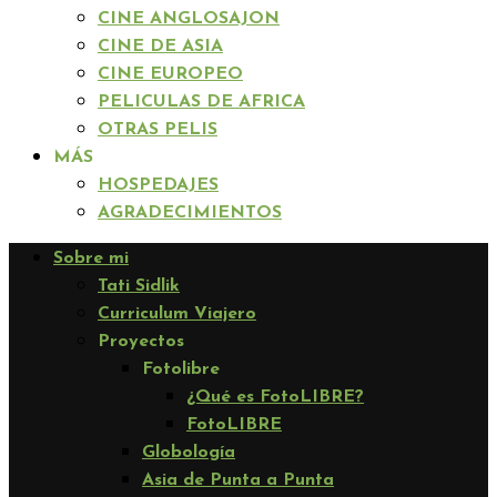
CINE ANGLOSAJON
CINE DE ASIA
CINE EUROPEO
PELICULAS DE AFRICA
OTRAS PELIS
MÁS
HOSPEDAJES
AGRADECIMIENTOS
Sobre mi
Tati Sidlik
Curriculum Viajero
Proyectos
Fotolibre
¿Qué es FotoLIBRE?
FotoLIBRE
Globología
Asia de Punta a Punta