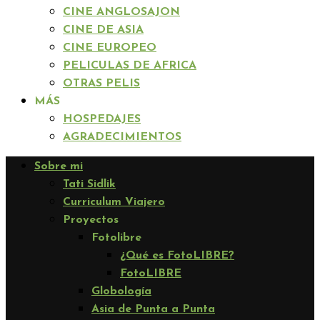
CINE ANGLOSAJON
CINE DE ASIA
CINE EUROPEO
PELICULAS DE AFRICA
OTRAS PELIS
MÁS
HOSPEDAJES
AGRADECIMIENTOS
Sobre mi
Tati Sidlik
Curriculum Viajero
Proyectos
Fotolibre
¿Qué es FotoLIBRE?
FotoLIBRE
Globología
Asia de Punta a Punta