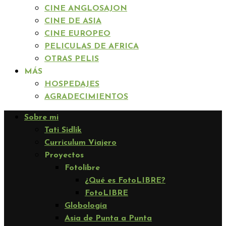
CINE ANGLOSAJON
CINE DE ASIA
CINE EUROPEO
PELICULAS DE AFRICA
OTRAS PELIS
MÁS
HOSPEDAJES
AGRADECIMIENTOS
Sobre mi
Tati Sidlik
Curriculum Viajero
Proyectos
Fotolibre
¿Qué es FotoLIBRE?
FotoLIBRE
Globología
Asia de Punta a Punta