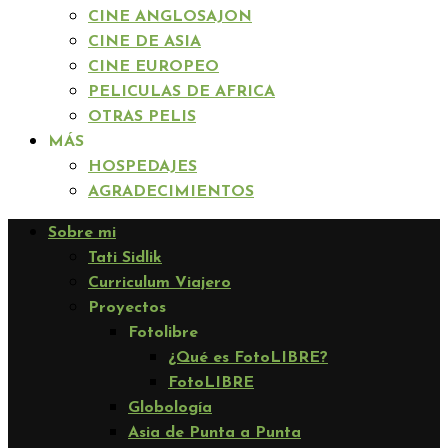
CINE ANGLOSAJON
CINE DE ASIA
CINE EUROPEO
PELICULAS DE AFRICA
OTRAS PELIS
MÁS
HOSPEDAJES
AGRADECIMIENTOS
Sobre mi
Tati Sidlik
Curriculum Viajero
Proyectos
Fotolibre
¿Qué es FotoLIBRE?
FotoLIBRE
Globología
Asia de Punta a Punta