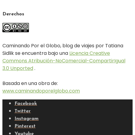
Derechos
Caminando Por el Globo, blog de viajes por Tatiana
Sidlik se encuentra bajo una
Licencia Creative
Commons Atribución-NoComercial-CompartirIgual
3.0 Unported
.
Basada en una obra de:
www.caminandoporelglobo.com
Facebook
Twitter
Instagram
Pinterest
Youtube