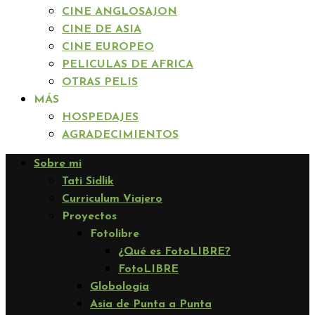
CINE ANGLOSAJON
CINE DE ASIA
CINE EUROPEO
PELICULAS DE AFRICA
OTRAS PELIS
MÁS
HOSPEDAJES
AGRADECIMIENTOS
Sobre mi
Tati Sidlik
Curriculum Viajero
Proyectos
Fotolibre
¿Qué es FotoLIBRE?
FotoLIBRE
Globología
Asia de Punta a Punta