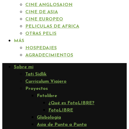
CINE ANGLOSAJON
CINE DE ASIA
CINE EUROPEO
PELICULAS DE AFRICA
OTRAS PELIS
MÁS
HOSPEDAJES
AGRADECIMIENTOS
Sobre mi
Tati Sidlik
Curriculum Viajero
Proyectos
Fotolibre
¿Qué es FotoLIBRE?
FotoLIBRE
Globología
Asia de Punta a Punta