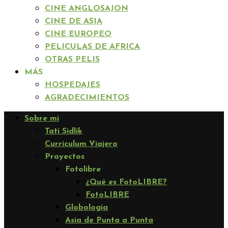
CINE ANGLOSAJON
CINE DE ASIA
CINE EUROPEO
PELICULAS DE AFRICA
OTRAS PELIS
MÁS
HOSPEDAJES
AGRADECIMIENTOS
Sobre mi
Tati Sidlik
Curriculum Viajero
Proyectos
Fotolibre
¿Qué es FotoLIBRE?
FotoLIBRE
Globología
Asia de Punta a Punta