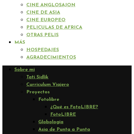
CINE ANGLOSAJON
CINE DE ASIA
CINE EUROPEO
PELICULAS DE AFRICA
OTRAS PELIS
MÁS
HOSPEDAJES
AGRADECIMIENTOS
Sobre mi
Tati Sidlik
Curriculum Viajero
Proyectos
Fotolibre
¿Qué es FotoLIBRE?
FotoLIBRE
Globología
Asia de Punta a Punta