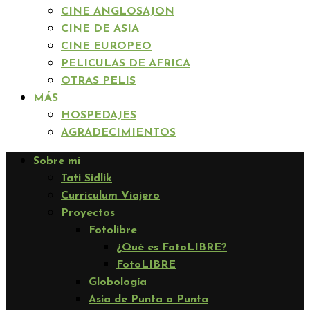
CINE ANGLOSAJON
CINE DE ASIA
CINE EUROPEO
PELICULAS DE AFRICA
OTRAS PELIS
MÁS
HOSPEDAJES
AGRADECIMIENTOS
Sobre mi
Tati Sidlik
Curriculum Viajero
Proyectos
Fotolibre
¿Qué es FotoLIBRE?
FotoLIBRE
Globología
Asia de Punta a Punta