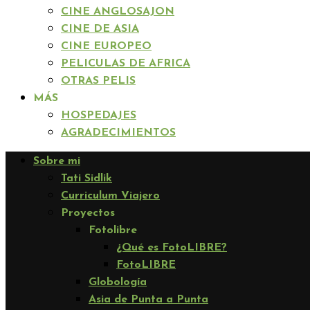
CINE ANGLOSAJON
CINE DE ASIA
CINE EUROPEO
PELICULAS DE AFRICA
OTRAS PELIS
MÁS
HOSPEDAJES
AGRADECIMIENTOS
Sobre mi
Tati Sidlik
Curriculum Viajero
Proyectos
Fotolibre
¿Qué es FotoLIBRE?
FotoLIBRE
Globología
Asia de Punta a Punta