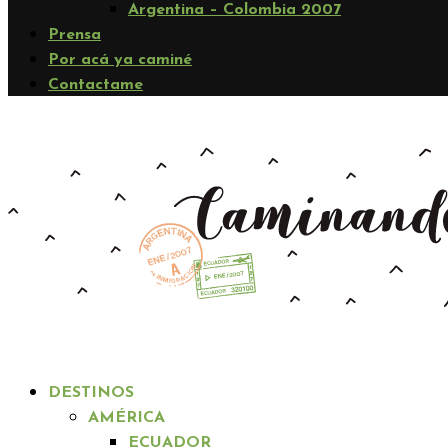
Argentina – Colombia 2007
Prensa
Por acá ya caminé
Contactame
DESTINOS
AMÉRICA
ECUADOR