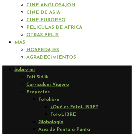
CINE ANGLOSAJON
CINE DE ASIA
CINE EUROPEO
PELICULAS DE AFRICA
OTRAS PELIS
MÁS
HOSPEDAJES
AGRADECIMIENTOS
Sobre mi
Tati Sidlik
Curriculum Viajero
Proyectos
Fotolibre
¿Qué es FotoLIBRE?
FotoLIBRE
Globología
Asia de Punta a Punta